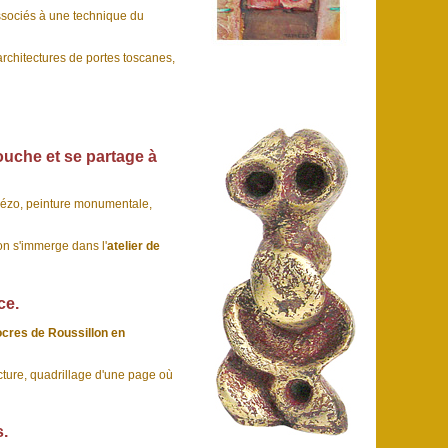
ssociés à une technique du
rchitectures de portes toscanes,
touche et se partage à
piézo, peinture monumentale,
on s'immerge dans l'
atelier de
ce.
cres de Roussillon en
ecture, quadrillage d'une page où
s.