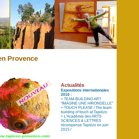
 en Provence
Actualités
Expositions internationales
2010 :
> TEAM-BUILDING ART
"IMAGINE UNE HIRONDELLE"
> TOUCH PLEASE / The team-
building of touch at Tapiézo
> L'Académie des ARTS
SCIENCES & LETTRES
récompense Tapiézo en juin
2015 /