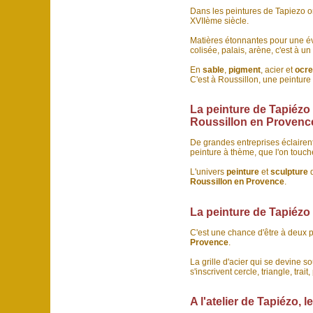
Dans les peintures de Tapiezo o
XVIIème siècle.
Matières étonnantes pour une év
colisée, palais, arène, c'est à 
En
sable
,
pigment
, acier et
ocr
C'est à Roussillon, une peinture
La peinture de Tapiézo e
Roussillon en Provence
De grandes entreprises éclairen
peinture à thème, que l'on touche
L'univers
peinture
et
sculpture
d
Roussillon en Provence
.
La peinture de Tapiézo
C'est une chance d'être à deux 
Provence
.
La grille d'acier qui se devine s
s'inscrivent cercle, triangle, tr
A l'atelier de Tapiézo, 