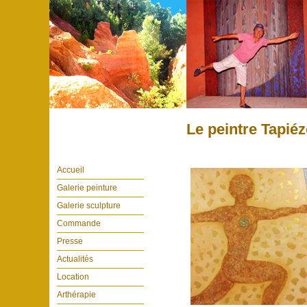
Le peintre Tapié
Accueil
Galerie peinture
Galerie sculpture
Commande
Presse
Actualités
Location
Arthérapie