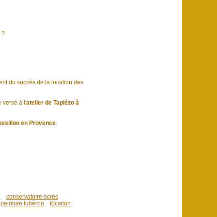
 ?
nt du succès de la location des
versé à l'
atelier de Tapiézo à
ussillon en Provence
.
n
conservatoire ocres
peinture lubéron
location