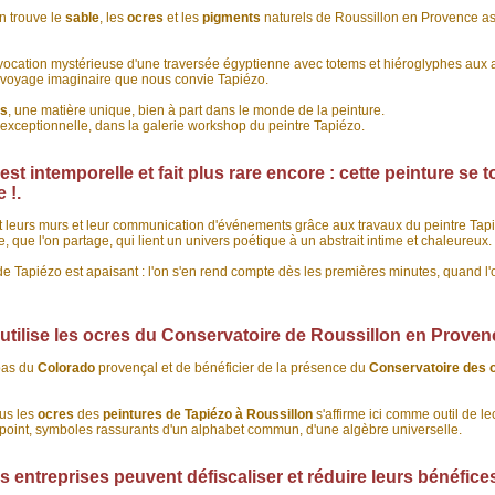
n trouve le
sable
, les
ocres
et les
pigments
naturels de Roussillon en Provence a
ocation mystérieuse d'une traversée égyptienne avec totems et hiéroglyphes aux a
un voyage imaginaire que nous convie Tapiézo.
es
, une matière unique, bien à part dans le monde de la peinture.
 exceptionnelle, dans la galerie workshop du peintre Tapiézo.
st intemporelle et fait plus rare encore : cette peinture se 
 !.
t leurs murs et leur communication d'événements grâce aux travaux du peintre Ta
, que l'on partage, qui lient un univers poétique à un abstrait intime et chaleureux.
e Tapiézo est apaisant : l'on s'en rend compte dès les premières minutes, quand l'
 utilise les ocres du Conservatoire de Roussillon en Proven
pas du
Colorado
provençal et de bénéficier de la présence du
Conservatoire des o
ous les
ocres
des
peintures de Tapiézo à Roussillon
s'affirme ici comme outil de l
ait, point, symboles rassurants d'un alphabet commun, d'une algèbre universelle.
les entreprises peuvent défiscaliser et réduire leurs bénéfice