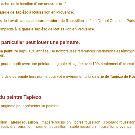
achat ou la location d'une oeuvre d'art ?
alerie de Tapiézo à Roussillon en Provence
.
 de travail avec la
peinture matière de Roussillon
cotée à Drouot Cotation - Paris
implicité à la
galerie Tapiézo de Roussillon en Provence
.
e particulier peut louer une peinture.
sa peinture
depuis 20 années. De nombreuses références internationales témoigne
lon
.
 pour repartir avec une peinture originale et signée avec 10% seulement d'acompte 
 ? Une pérennité hors norme pour votre événement à la
galerie de Tapiézo de Ro
du peintre Tapiezo.
originale pour présenter sa peinture.
illon
atelier roussillon
matière roussillon
ocres roussillon
colorado roussillo
sculpture roussillon
pigment roussillon
sable roussillon
roussillon provence