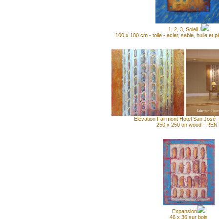
1, 2, 3, Soleil !
100 x 100 cm - toile - acier, sable, huile et
Elévation Fairmont Hotel San José 
250 x 250 on wood - REN
Expansion
46 x 36 sur bois