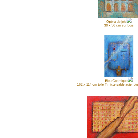
Opéra de joie
30 x 30 cm sur bois
Bleu Cosmique
162 x 114 cm toile T.mixte sable acier p