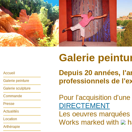
Galerie peint
Depuis 20 années, l'a
Accueil
professionnels de l'e
Galerie peinture
Galerie sculpture
Pour l'acquisition d'un
Commande
Presse
DIRECTEMENT
Actualités
Les oeuvres marquées
Location
Works marked with
ha
Arthérapie